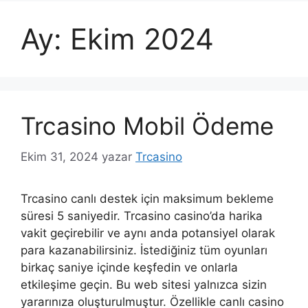
Ay:
Ekim 2024
Trcasino Mobil Ödeme
Ekim 31, 2024
yazar
Trcasino
Trcasino canlı destek için maksimum bekleme
süresi 5 saniyedir. Trcasino casino’da harika
vakit geçirebilir ve aynı anda potansiyel olarak
para kazanabilirsiniz. İstediğiniz tüm oyunları
birkaç saniye içinde keşfedin ve onlarla
etkileşime geçin. Bu web sitesi yalnızca sizin
yararınıza oluşturulmuştur. Özellikle canlı casino