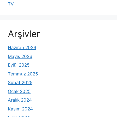
TV
Arşivler
Haziran 2026
Mayıs 2026
Eylül 2025
Temmuz 2025
Şubat 2025
Ocak 2025
Aralık 2024
Kasım 2024