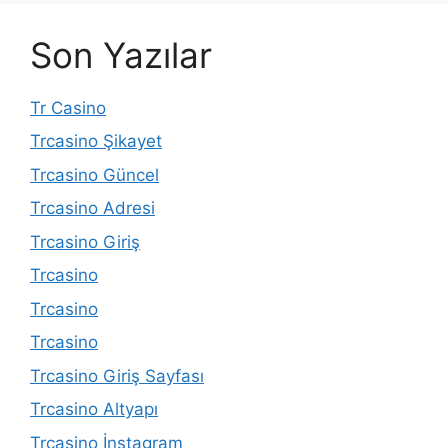
Son Yazılar
Tr Casino
Trcasino Şikayet
Trcasino Güncel
Trcasino Adresi
Trcasino Giriş
Trcasino
Trcasino
Trcasino
Trcasino Giriş Sayfası
Trcasino Altyapı
Trcasino İnstagram