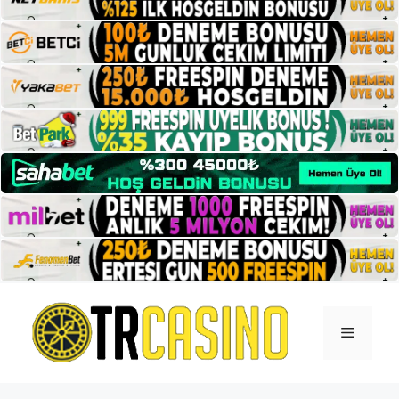
İçeriğe
atla
Menü