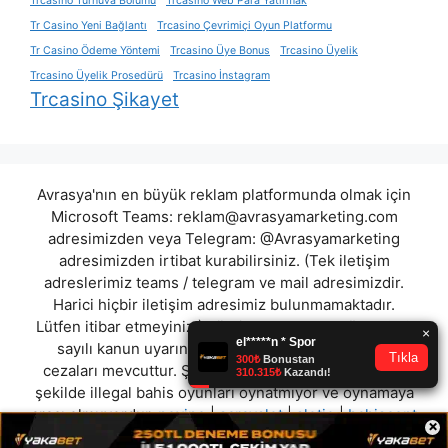
Trcasino Turnuva Bölümü
Trcasino Web Para Yatırmak
Tr Casino Yeni Bağlantı
Trcasino Çevrimiçi Oyun Platformu
Tr Casino Ödeme Yöntemi
Trcasino Üye Bonus
Trcasino Üyelik
Trcasino Üyelik Prosedürü
Trcasino İnstagram
Trcasino Şikayet
Avrasya'nın en büyük reklam platformunda olmak için
Microsoft Teams:
reklam@avrasyamarketing.com
adresimizden veya Telegram: @Avrasyamarketing
adresimizden irtibat kurabilirsiniz. (Tek iletişim
adreslerimiz teams / telegram ve mail adresimizdir.
Harici hiçbir iletişim adresimiz bulunmamaktadır.
Lütfen itibar etmeyiniz.) Türkiye yasalarına göre 7258
sayılı kanun uyarınca yasa dışı bahis oynamanın
cezaları mevcuttur. Şu an bulunduğunuz site hiç bir
şekilde illegal bahis oyunları oynatmıyor ve oynamaya
aracı olmuyordur.
neyine
|
sarayslot
|
slotio
|
bahiscent
×
|
atosbet
|
superbet
|
neobet
|
savoycasino