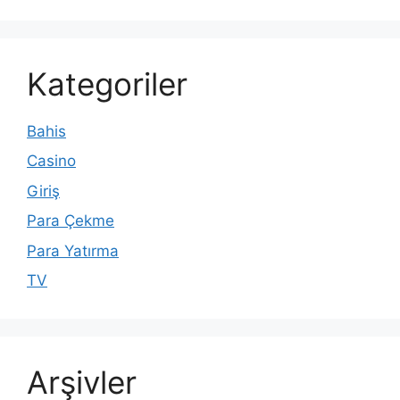
Kategoriler
Bahis
Casino
Giriş
Para Çekme
Para Yatırma
TV
Arşivler