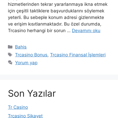
hizmetlerinden tekrar yararlanmaya ikna etmek
için çeşitli taktiklere başvurduklarını söylemek
yeterli. Bu sebeple konum adresi gizlenmekte
ve erişim kısıtlanmaktadır. Bu özel durumda,
Trcasino herhangi bir sorun …
Devamını oku
Kategoriler
Bahis
Etiketler
Trcasino Bonus
,
Trcasino Finansal İşlemleri
Yorum yap
Son Yazılar
Tr Casino
Trcasino Şikayet