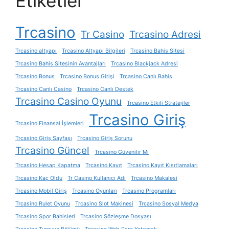
Etiketler
Trcasino
Tr Casino
Trcasino Adresi
Trcasino altyapı
Trcasino Altyapı Bilgileri
Trcasino Bahis Sitesi
Trcasino Bahis Sitesinin Avantajları
Trcasino Blackjack Adresi
Trcasino Bonus
Trcasino Bonus Girişi
Trcasino Canlı Bahis
Trcasino Canlı Casino
Trcasino Canlı Destek
Trcasino Casino Oyunu
Trcasino Etkili Stratejiler
Trcasino Giriş
Trcasino Finansal İşlemleri
Trcasino Giriş Sayfası
Trcasino Giriş Sorunu
Trcasino Güncel
Trcasino Güvenilir Mi
Trcasino Hesap Kapatma
Trcasino Kayıt
Trcasino Kayıt Kısıtlamaları
Trcasino Kaç Oldu
Tr Casino Kullanıcı Adı
Trcasino Makalesi
Trcasino Mobil Giriş
Trcasino Oyunları
Trcasino Programları
Trcasino Rulet Oyunu
Trcasino Slot Makinesi
Trcasino Sosyal Medya
Trcasino Spor Bahisleri
Trcasino Sözleşme Dosyası