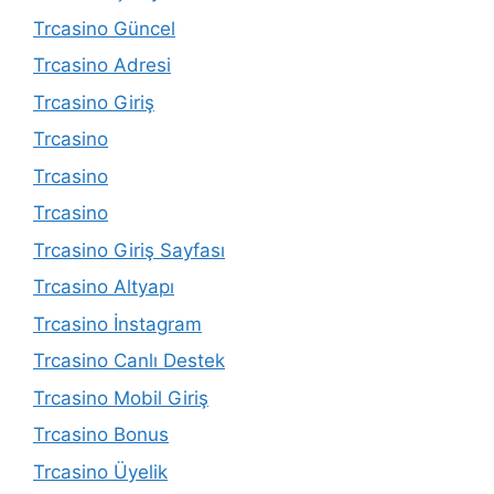
Trcasino Güncel
Trcasino Adresi
Trcasino Giriş
Trcasino
Trcasino
Trcasino
Trcasino Giriş Sayfası
Trcasino Altyapı
Trcasino İnstagram
Trcasino Canlı Destek
Trcasino Mobil Giriş
Trcasino Bonus
Trcasino Üyelik