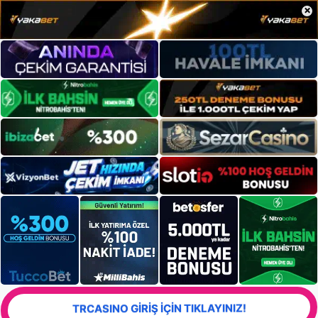
×
TRCASINO GİRİŞ İÇİN TIKLAYINIZ!